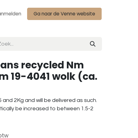
anmelden
Ga naar de Venne website
eans recycled Nm
am 19-4041 wolk (ca.
 and 2Kg and will be delivered as such.
tically be increased to between 1.5-2
 btw