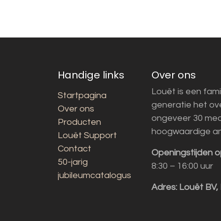
Handige links
Over ons
Louët is een fami
Startpagina
generatie het o
Over ons
ongeveer 30 med
Producten
hoogwaardige a
Louët Support
Contact
Openingstijden o
50-jarig
8:30 – 16:00 uur
jubileumcatalogus
Adres:
Louët BV,