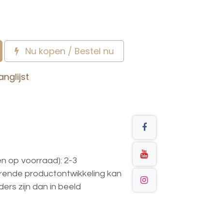
Nu kopen / Bestel nu
nglijst
en op voorraad): 2-3
urende
productontwikkeling
kan
ders
zijn
dan
in
beeld