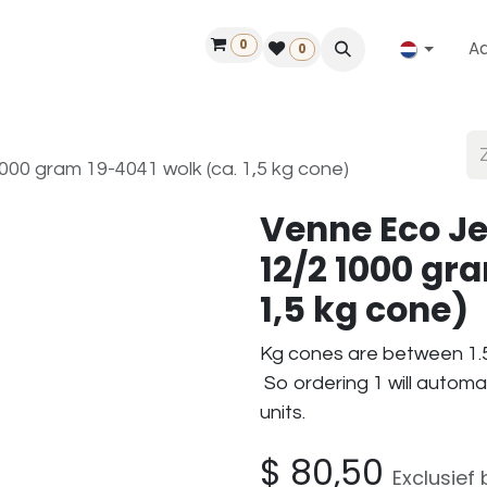
0
A
Contact
50 jaar!
Vind een dealer
0
00 gram 19-4041 wolk (ca. 1,5 kg cone)
Venne Eco J
12/2 1000 gr
1,5 kg cone)
Kg cones are between 1.5
So ordering 1 will automa
units.
$
80,50
Exclusief