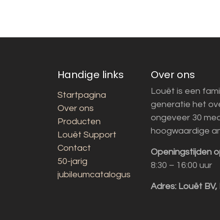
Handige links
Over ons
Louët is een fami
Startpagina
generatie het o
Over ons
ongeveer 30 med
Producten
hoogwaardige a
Louët Support
Contact
Openingstijden o
50-jarig
8:30 – 16:00 uur
jubileumcatalogus
Adres:
Louët BV,