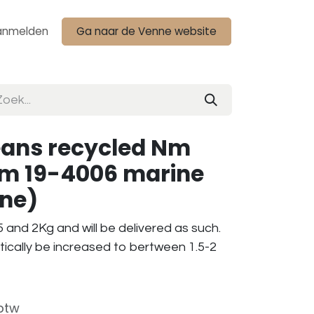
anmelden
Ga naar de Venne website
eans recycled Nm
am 19-4006 marine
one)
 and 2Kg and will be delivered as such.
tically be increased to bertween 1.5-2
 btw