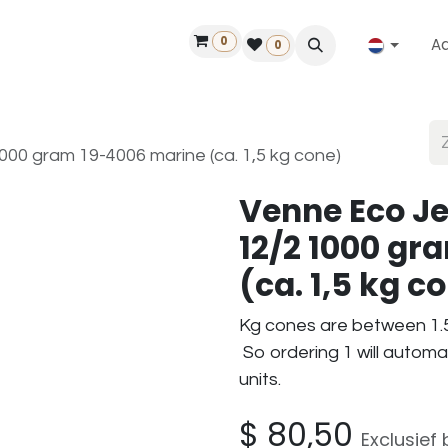
0
A
Contact
50 jaar!
Vind een dealer
0
00 gram 19-4006 marine (ca. 1,5 kg cone)
Venne Eco J
12/2 1000 gr
(ca. 1,5 kg c
Kg cones are between 1.5
So ordering 1 will automa
units.
$
80,50
Exclusief