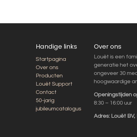
Handige links
Over ons
Louët is een fami
Startpagina
generatie het o
Over ons
ongeveer 30 med
Producten
hoogwaardige a
Louët Support
Contact
Openingstijden o
50-jarig
8:30 – 16:00 uur
jubileumcatalogus
Adres:
Louët BV,