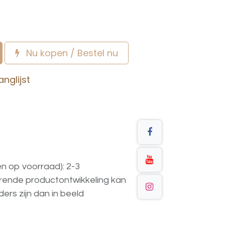
Nu kopen / Bestel nu
nglijst
en op voorraad): 2-3
urende
productontwikkeling
kan
ders
zijn
dan
in
beeld