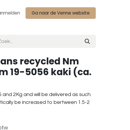
anmelden
Ga naar de Venne website
eans recycled Nm
am 19-5056 kaki (ca.
 and 2Kg and will be delivered as such.
tically be increased to bertween 1.5-2
 btw