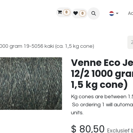
0
A
Contact
50 jaar!
Vind een dealer
0
00 gram 19-5056 kaki (ca. 1,5 kg cone)
Venne Eco J
12/2 1000 gr
1,5 kg cone)
Kg cones are between 1.5
So ordering 1 will automa
units.
$
80,50
Exclusief