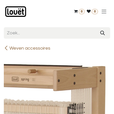
Overslaan naar inhoud
0
0
Weven accessoires