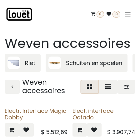
Overslaan naar inhoud
0
0
Weven accessoires
Riet
Schuiten en spoelen
Weven
accessoires
Electr. Interface Magic
Elect. interface
Dobby
Octado
$
5.512,69
$
3.907,74