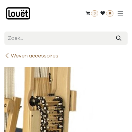
Overslaan naar inhoud
0
0
Weven accessoires