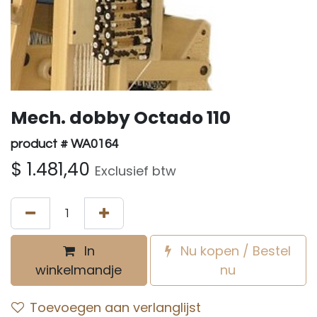
Mech. dobby Octado 110
product # WA0164
$
1.481,40
Exclusief btw
In
Nu kopen / Bestel
winkelmandje
nu
Toevoegen aan verlanglijst