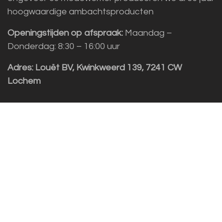
hoogwaardige ambachtsproducten
Openingstijden op afspraak:
Maandag –
Donderdag: 8:30 – 16:00 uur
Adres:
Louët BV, Kwinkweerd 139, 7241 CW
Lochem
Klantenservice
Sales vragen
Helpdesk/Support
+31 (0)573 252229