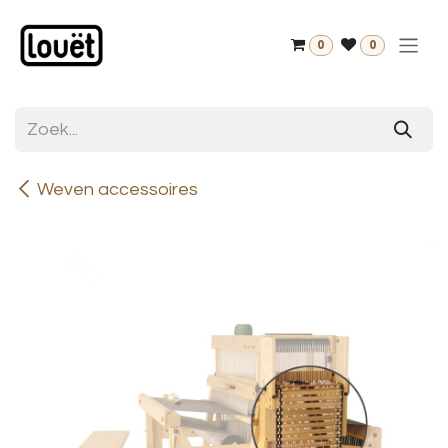
Overslaan naar inhoud
0
0
Weven accessoires