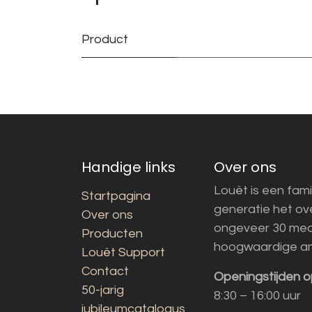
Product
Handige links
Over ons
Louët is een fami
Startpagina
generatie het o
Over ons
ongeveer 30 med
Producten
hoogwaardige a
Louët Support
Contact
Openingstijden o
50-jarig
8:30 – 16:00 uur
jubileumcatalogus