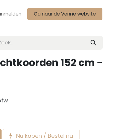
anmelden
Ga naar de Venne website
achtkoorden 152 cm -
btw
Nu kopen / Bestel nu