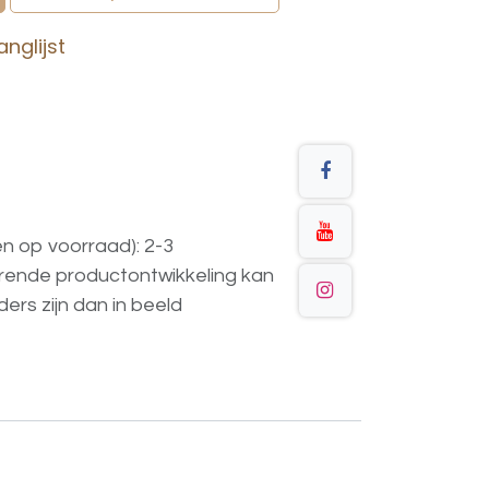
nglijst
en op voorraad): 2-3
urende
productontwikkeling
kan
ders
zijn
dan
in
beeld