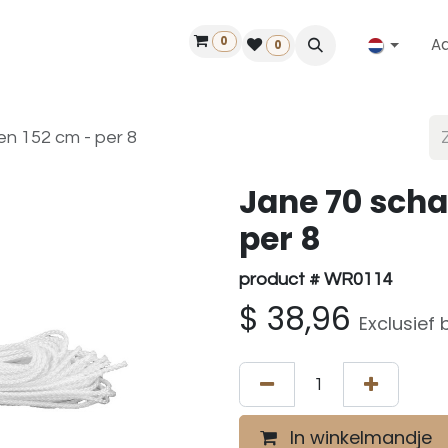
0
A
Contact
50 jaar!
Vind een dealer
0
n 152 cm - per 8
Jane 70 sch
per 8
product # WR0114
$
38,96
Exclusief 
In winkelmandje