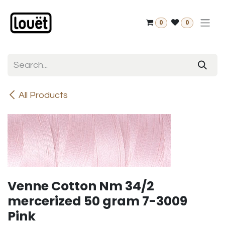
Skip to Content
0
0
All Products
Venne Cotton Nm 34/2
mercerized 50 gram 7-3009
Pink