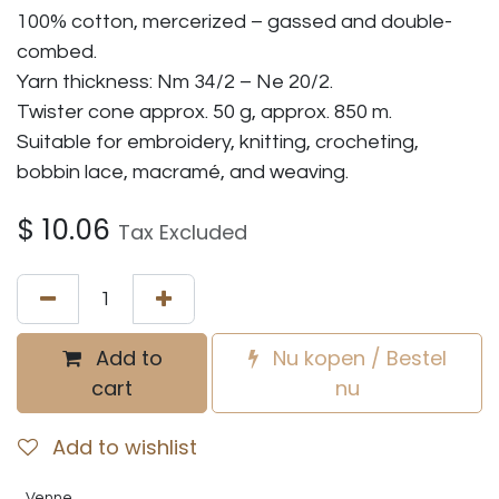
100% cotton, mercerized – gassed and double-
combed.
Yarn thickness: Nm 34/2 – Ne 20/2.
Twister cone approx. 50 g, approx. 850 m.
Suitable for embroidery, knitting, crocheting,
bobbin lace, macramé, and weaving.
$
10.06
Tax Excluded
Add to
Nu kopen / Bestel
cart
nu
Add to wishlist
Venne