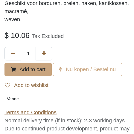
Twistercone ca. 50 gr, ca. 850 m.
Geschikt voor borduren, breien, haken,
kantklossen, macramé,
weven.
$
10.06
Tax Excluded
Add to
Nu kopen / Bestel
cart
nu
Add to wishlist
Venne
Terms and Conditions