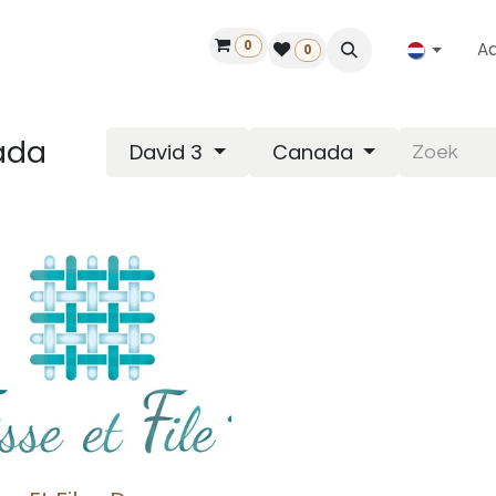
0
A
Contact
50 jaar!
Vind een dealer
0
ada
David 3
Canada