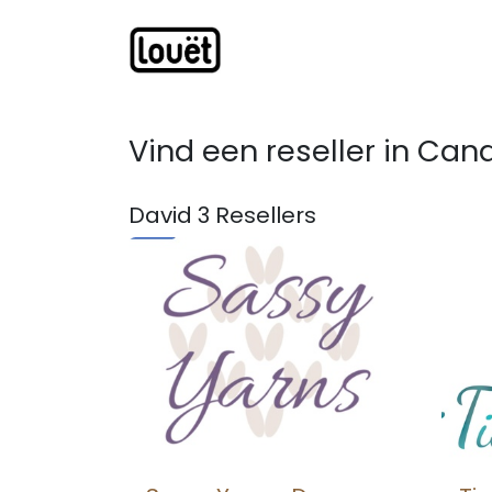
Overslaan naar inhoud
Webwinkel
Catalogus
Vind een reseller
in Can
David 3
Resellers