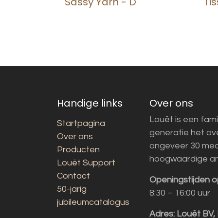
Sassy Yarn - D
Tis
Handige links
Over ons
Louët is een fami
Startpagina
generatie het o
Over ons
ongeveer 30 med
Producten
hoogwaardige a
Louët Support
Contact
Openingstijden o
50-jarig
8:30 – 16:00 uur
jubileumcatalogus
Adres:
Louët BV,