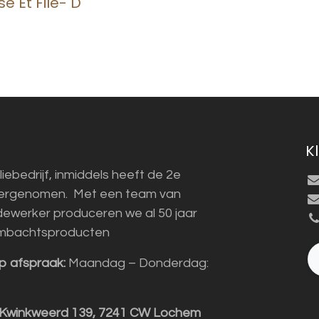
se Et File- D
K
liebedrijf, inmiddels heeft de 2e
vergenomen. Met een team van
ewerker produceren we al 50 jaar
mbachtsproducten
p afspraak:
Maandag – Donderdag:
 Kwinkweerd 139, 7241 CW Lochem