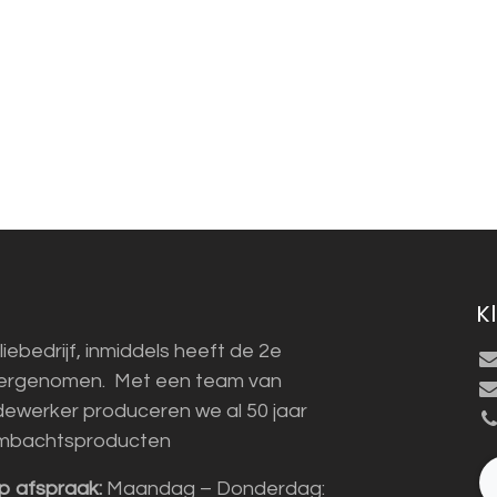
K
liebedrijf, inmiddels heeft de 2e
vergenomen. Met een team van
ewerker produceren we al 50 jaar
mbachtsproducten
p afspraak:
Maandag – Donderdag: