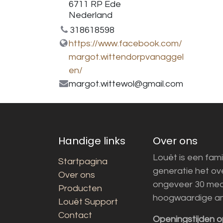
6711 RP Ede
Nederland
318618598
https://www.facebook.com/
margot.wittendorpvanaggel
en/
margot.wittewol@gmail.com
Handige links
Over ons
Louët is een fami
Startpagina
generatie het o
Over ons
ongeveer 30 med
Producten
hoogwaardige a
Louët Support
Contact
Openingstijden o