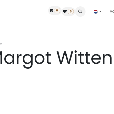
0
A
Contact
50 jaar!
Vind een dealer
0
r
argot Witte