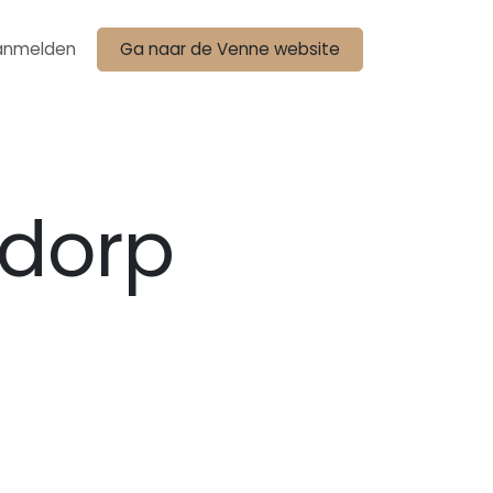
anmelden
Ga naar de Venne website
ndorp