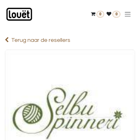
Overslaan naar inhoud
0
0
Terug naar de resellers