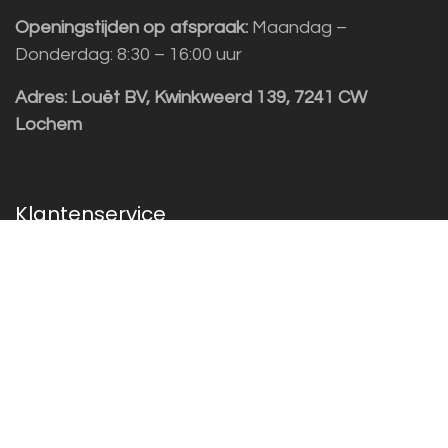
Openingstijden op afspraak:
Maandag –
Donderdag: 8:30 – 16:00 uur
Adres:
Louët BV, Kwinkweerd 139, 7241 CW
Lochem
Klantenservice
Sales vragen
Helpdesk/Support
+31 (0)573 252229