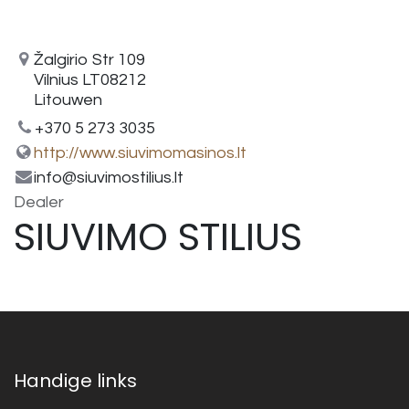
Žalgirio Str 109
Vilnius LT08212
Litouwen
+370 5 273 3035
http://www.siuvimomasinos.lt
info@siuvimostilius.lt
Dealer
SIUVIMO STILIUS
Handige links