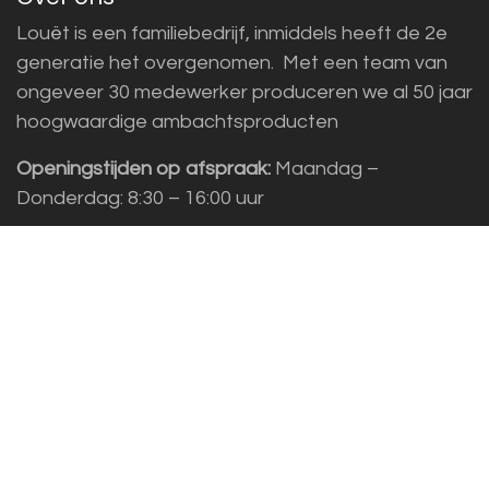
Louët is een familiebedrijf, inmiddels heeft de 2e
generatie het overgenomen. Met een team van
ongeveer 30 medewerker produceren we al 50 jaar
hoogwaardige ambachtsproducten
Openingstijden op afspraak:
Maandag –
Donderdag: 8:30 – 16:00 uur
Adres:
Louët BV, Kwinkweerd 139, 7241 CW
Lochem
Klantenservice
Sales vragen
Helpdesk/Support
+31 (0)573 252229