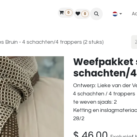
0
A
Contact
50 jaar!
Vind een dealer
0
 Bruin - 4 schachten/4 trappers (2 stuks)
Weefpakket s
schachten/4 
Ontwerp: Lieke van der 
4 schachten / 4 trappers
te weven sjaals: 2
Ketting en inslagmateria
28/2
$
46,00
Exclusief