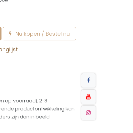
Nu kopen / Bestel nu
nglijst
en op voorraad): 2-3
urende
productontwikkeling
kan
ders
zijn
dan
in
beeld