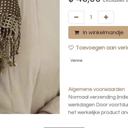
In winkelmandje
Toevoegen aan verla
Venne
Algemene voorwaarden
Normaal verzending (indi
werkdagen
Door voortd
het
werkelijke
product
an