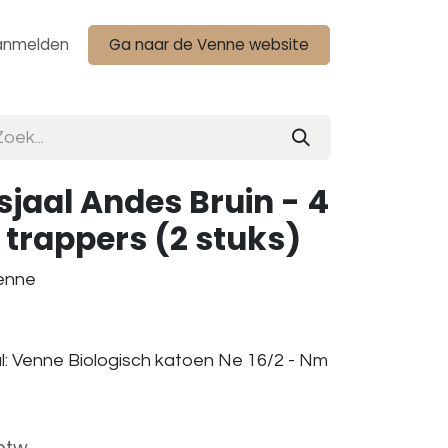
anmelden
Ga naar de Venne website
jaal Andes Bruin - 4
trappers (2 stuks)
Venne
al: Venne Biologisch katoen Ne 16/2 - Nm
 btw