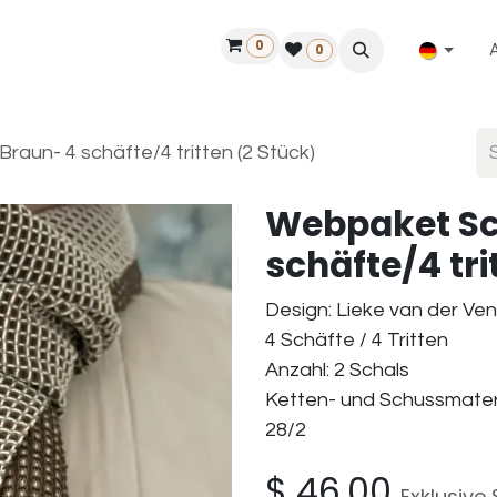
0
ilfe
50 Jahre Louët
Finde einen Händler
0
aun- 4 schäfte/4 tritten (2 Stück)
Webpaket Sc
schäfte/4 tri
Design: Lieke van der Ve
4 Schäfte / 4 Tritten
Anzahl: 2 Schals
Ketten- und Schussmater
28/2
$
46,00
Exklusive