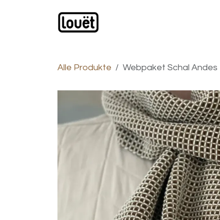
Zum Inhalt springen
Webshop
Produkte
H
Alle Produkte
Webpaket Schal Andes Br