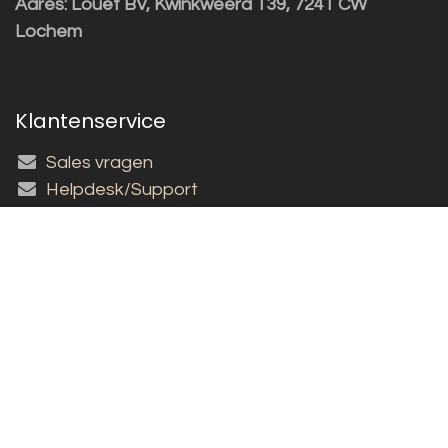
Adres:
Louët BV, Kwinkweerd 139, 7241 CW
Lochem
Klantenservice
Sales vragen
Helpdesk/Support
+31 (0)573 252229
Inschrijven nieuwsbrief!