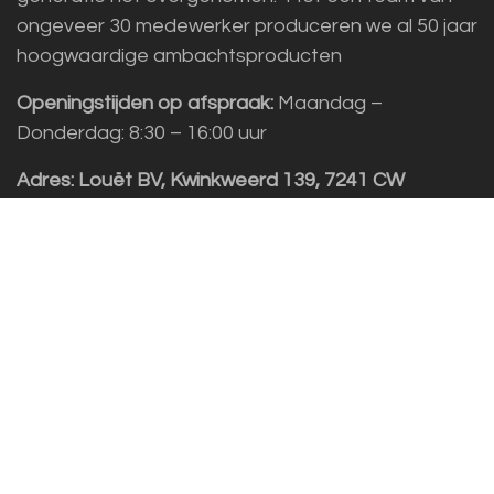
ongeveer 30 medewerker produceren we al 50 jaar
hoogwaardige ambachtsproducten
Openingstijden op afspraak:
Maandag –
Donderdag: 8:30 – 16:00 uur
Adres:
Louët BV, Kwinkweerd 139, 7241 CW
Lochem
Klantenservice
Sales vragen
Helpdesk/Support
+31 (0)573 252229