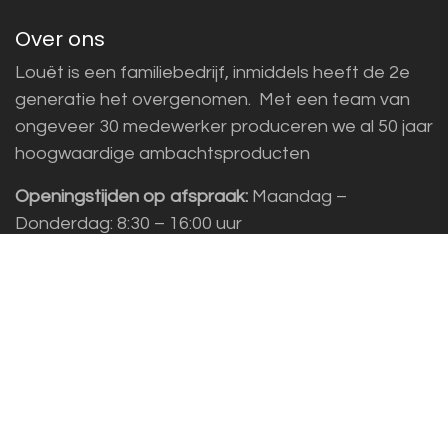
Over ons
Louët is een familiebedrijf, inmiddels heeft de 2e
generatie het overgenomen. Met een team van
ongeveer 30 medewerker produceren we al 50 jaar
hoogwaardige ambachtsproducten
Openingstijden op afspraak:
Maandag –
Donderdag: 8:30 – 16:00 uur
Adres:
Louët BV, Kwinkweerd 139, 7241 CW
Lochem
Klantenservice
Sales vragen