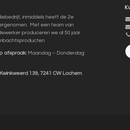
K
liebedrijf, inmiddels heeft de 2e
vergenomen. Met een team van
ewerker produceren we al 50 jaar
mbachtsproducten
p afspraak:
Maandag – Donderdag:
 Kwinkweerd 139, 7241 CW Lochem