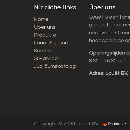
Nützliche Links
Über uns
Louët is een fami
Home
generatie het o
Über uns
ongeveer 30 med
Produkte
hoogwaardige a
Louët Support
Kontakt
Openingstijden o
50-jähriger
8:30 – 16:30 uur
Jubiläumskatalog
Adres:
Louët BV,
Copyright © 2026 Louët BV
Deutsch