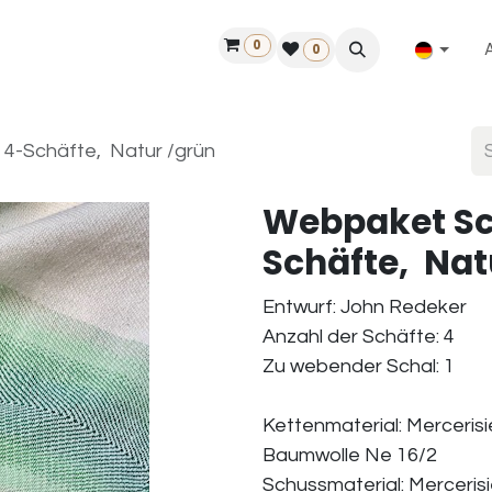
0
ilfe
50 Jahre Louët
Finde einen Händler
0
 4-Schäfte, Natur /grün
Webpaket Sch
Schäfte, Nat
Entwurf: John Redeker
Anzahl der Schäfte: 4
Zu webender Schal: 1
Kettenmaterial: Merceris
Baumwolle Ne 16/2
Schussmaterial: Merceris