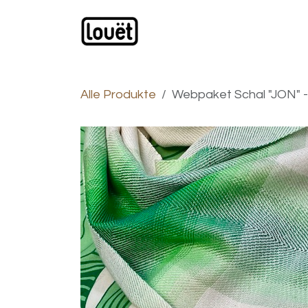
Zum Inhalt springen
Webshop
Produkte
H
Alle Produkte
Webpaket Schal "JON" -