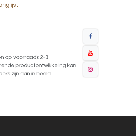
nglijst
en op voorraad): 2-3
urende
productontwikkeling
kan
ders
zijn
dan
in
beeld