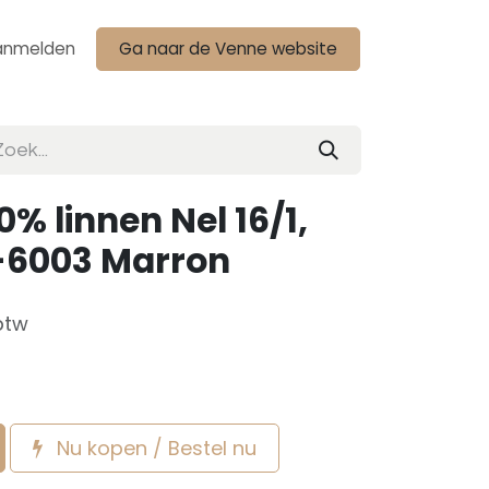
anmelden
Ga naar de Venne website
% linnen Nel 16/1,
1-6003 Marron
btw
Nu kopen / Bestel nu