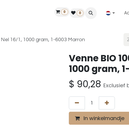
0
A
Contact
50 jaar!
Vind een dealer
0
 Nel 16/1, 1000 gram, 1-6003 Marron
Venne BIO 100
1000 gram, 
$
90,28
Exclusief 
In winkelmandje