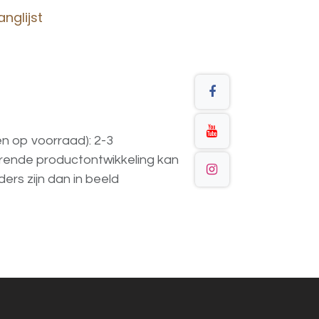
nglijst
en op voorraad): 2-3
urende
productontwikkeling
kan
ders
zijn
dan
in
beeld