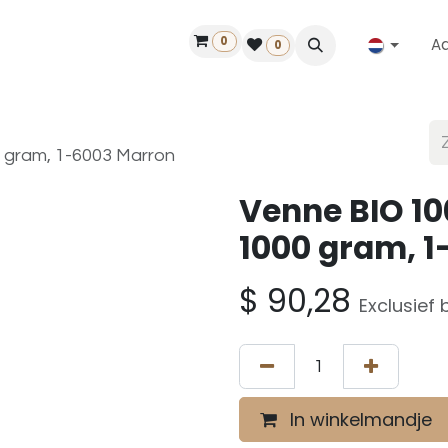
0
A
Contact
50 jaar!
Vind een dealer
0
0 gram, 1-6003 Marron
Venne BIO 100
1000 gram, 
$
90,28
Exclusief 
In winkelmandje