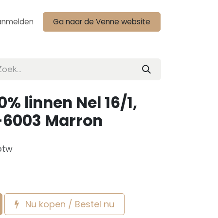
anmelden
Ga naar de Venne website
% linnen Nel 16/1,
1-6003 Marron
btw
Nu kopen / Bestel nu