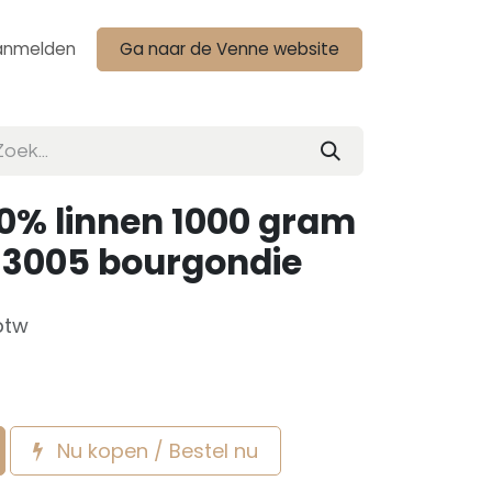
anmelden
Ga naar de Venne website
0% linnen 1000 gram
 1-3005 bourgondie
btw
Nu kopen / Bestel nu