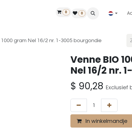
0
A
Contact
50 jaar!
Vind een dealer
0
 1000 gram Nel 16/2 nr. 1-3005 bourgondie
Venne BIO 10
Nel 16/2 nr.
$
90,28
Exclusief 
In winkelmandje