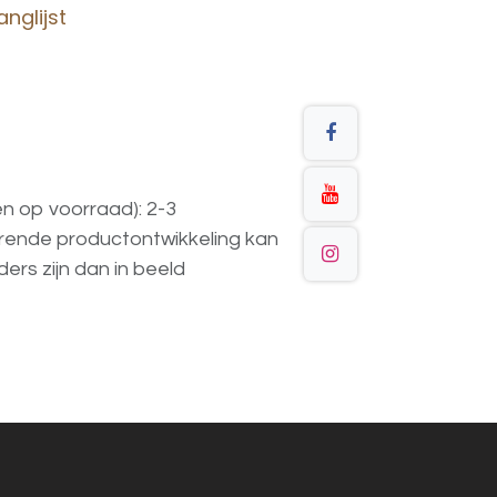
nglijst
en op voorraad): 2-3
urende
productontwikkeling
kan
ders
zijn
dan
in
beeld