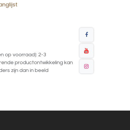
nglijst
en op voorraad): 2-3
urende
productontwikkeling
kan
ders
zijn
dan
in
beeld