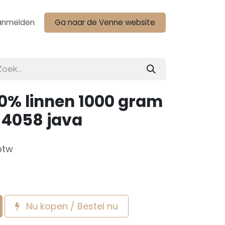
anmelden
Ga naar de Venne website
0% linnen 1000 gram
1-4058 java
btw
Nu kopen / Bestel nu