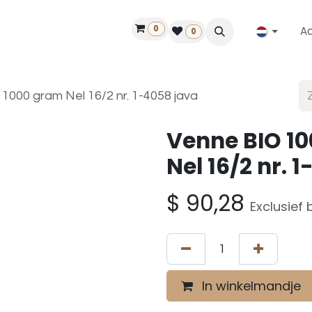
0
A
Contact
50 jaar!
Vind een dealer
0
1000 gram Nel 16/2 nr. 1-4058 java
Venne BIO 10
Nel 16/2 nr. 
$
90,28
Exclusief 
In winkelmandje