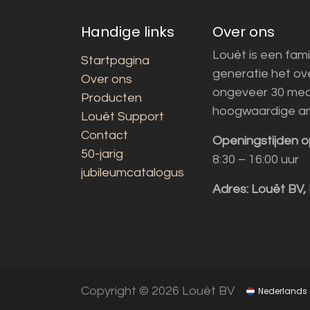
Handige links
Over ons
Louët is een fami
Startpagina
generatie het o
Over ons
ongeveer 30 med
Producten
hoogwaardige a
Louët Support
Contact
Openingstijden o
50-jarig
8:30 – 16:00 uur
jubileumcatalogus
Adres:
Louët BV,
Copyright © 2026 Louët BV
Nederlands