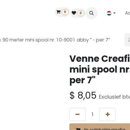
0
A
Contact
50 jaar!
Vind een dealer
0
 90 meter mini spool nr. 10-9001 abby " - per 7"
Venne Creafi
mini spool nr
per 7"
$
8,05
Exclusief bt
In winkelmandje