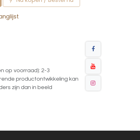
nglijst
en op voorraad): 2-3
urende
productontwikkeling
kan
ders
zijn
dan
in
beeld