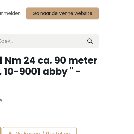
anmelden
Ga naar de Venne website
l Nm 24 ca. 90 meter
. 10-9001 abby " -
w
Nu kopen / Bestel nu