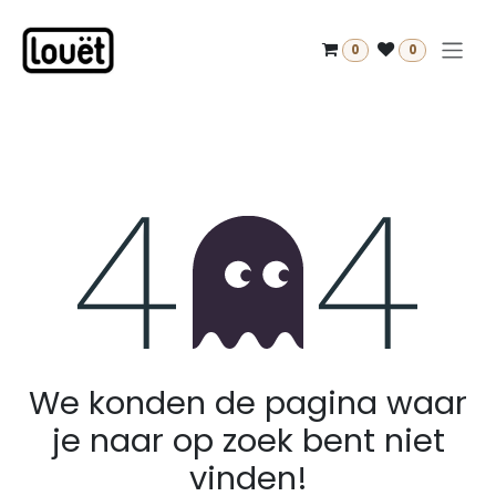
Overslaan naar inhoud
0
0
Fout 404
We konden de pagina waar
je naar op zoek bent niet
vinden!