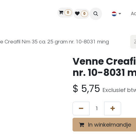
0
A
Contact
50 jaar!
Vind een dealer
0
e Creafil Nm 35 ca. 25 gram nr. 10-8031 ming
Venne Creafi
nr. 10-8031 
$
5,75
Exclusief bt
In winkelmandje