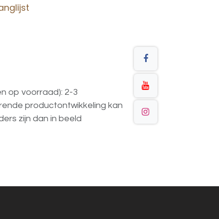
nglijst
en op voorraad): 2-3
urende
productontwikkeling
kan
ders
zijn
dan
in
beeld