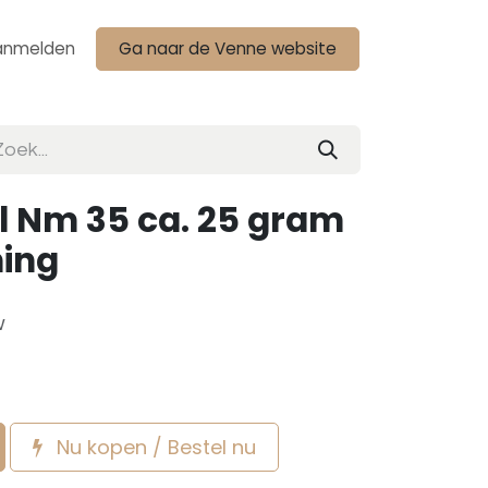
anmelden
Ga naar de Venne website
l Nm 35 ca. 25 gram
ming
w
Nu kopen / Bestel nu