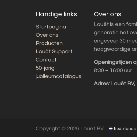
Handige links
Over ons
Louët is een fami
Startpagina
generatie het o
Over ons
ongeveer 30 med
Producten
hoogwaardige a
Louët Support
Contact
Openingstijden o
50-jarig
8:30 – 16:00 uur
jubileumcatalogus
Adres:
Louët BV,
Copyright © 2026 Louët BV
Nederlands