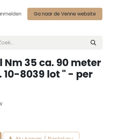
anmelden
Ga naar de Venne website
l Nm 35 ca. 90 meter
. 10-8039 lot " - per
w
Nu kopen / Bestel nu