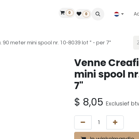
0
A
Contact
50 jaar!
Vind een dealer
0
90 meter mini spool nr. 10-8039 lot " - per 7"
Venne Creafi
mini spool nr
7"
$
8,05
Exclusief bt
In winkelmandje