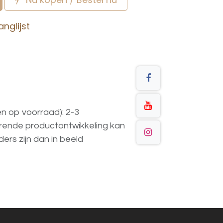
nglijst
en op voorraad): 2-3
urende
productontwikkeling
kan
ders
zijn
dan
in
beeld