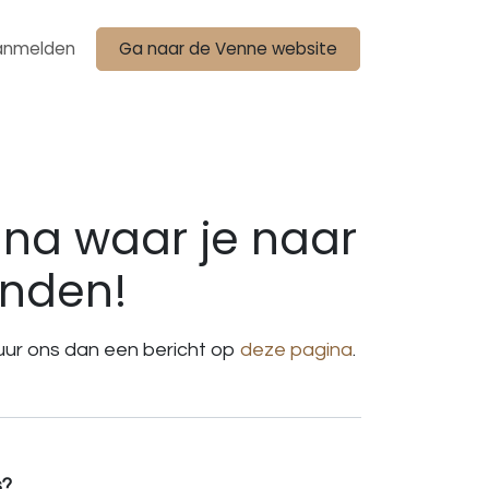
anmelden
Ga naar de Venne website
na waar je naar
inden!
stuur ons dan een bericht op
deze pagina
.
s?