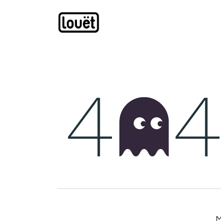
Overslaan naar inhoud
Webwinkel
Catalogus
M