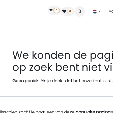
0
A
Contact
50 jaar!
Vind een dealer
0
Fout 404
We konden de pagi
op zoek bent niet v
Geen paniek.
Als je denkt dat het onze fout is, 
isschien zocht je naar een van deze
populaire pagina'