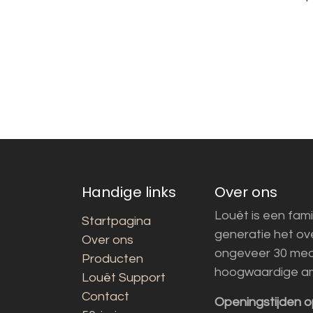
Handige links
Over ons
Louët is een fami
Startpagina
generatie het o
Over ons
ongeveer 30 med
Producten
hoogwaardige a
Louët Support
Contact
Openingstijden o