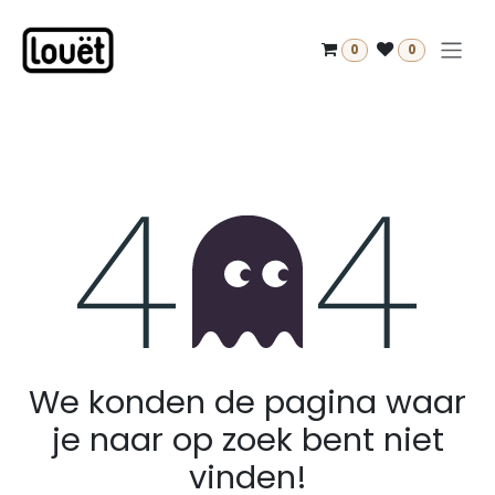
Overslaan naar inhoud
0
0
Fout 404
We konden de pagina waar
je naar op zoek bent niet
vinden!