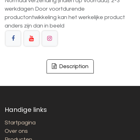
Normaal verzending (indien op voorraad): 2-3
werkdagen
Door voortdurende
productontwikkeling
kan
het
werkelijke
product
anders
zijn
dan
in
beeld
Description
Handige links
Startpagina
Over ons
Producten