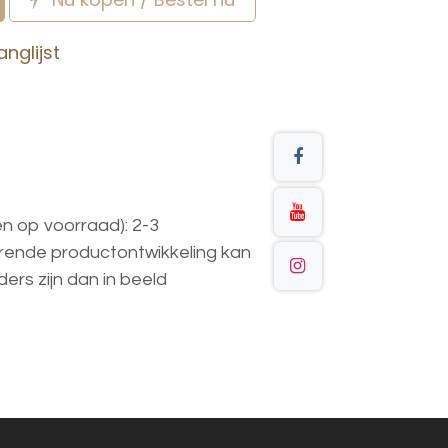
nglijst
en op voorraad): 2-3
urende
productontwikkeling
kan
ders
zijn
dan
in
beeld