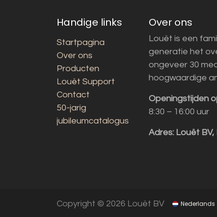
Handige links
Over ons
Louët is een fami
Startpagina
generatie het o
Over ons
ongeveer 30 med
Producten
hoogwaardige a
Louët Support
Contact
Openingstijden o
50-jarig
8:30 – 16:00 uur
jubileumcatalogus
Adres:
Louët BV,
Copyright © 2026 Louët BV
Nederlands