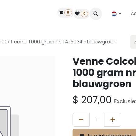
0
A
Contact
50 jaar!
Vind een dealer
0
100/1 cone 1000 gram nr. 14-5034 - blauwgroen
Venne Colcol
1000 gram nr
blauwgroen
$
207,00
Exclusie
In winkelmandje