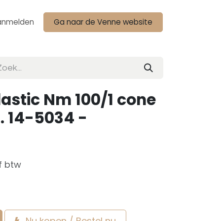
anmelden
Ga naar de Venne website
astic Nm 100/1 cone
. 14-5034 -
f btw
Nu kopen / Bestel nu