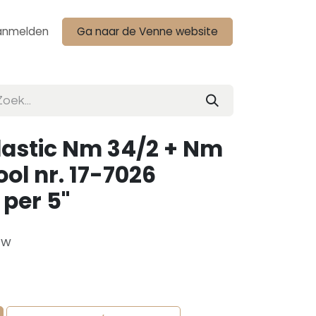
anmelden
Ga naar de Venne website
lastic Nm 34/2 + Nm
ool nr. 17-7026
 per 5"
tw