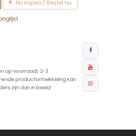
Nu kopen / Bestel nu
nglijst
en op voorraad): 2-3
urende
productontwikkeling
kan
ders
zijn
dan
in
beeld