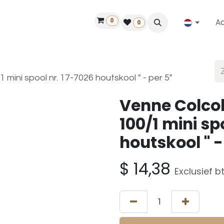
0
A
Contact
50 jaar!
Vind een dealer
0
mini spool nr. 17-7026 houtskool " - per 5"
Venne Colco
100/1 mini sp
houtskool " -
$
14,38
Exclusief b