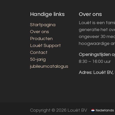
Handige links
Over ons
Louët is een fami
Startpagina
generatie het o
Over ons
ongeveer 30 med
Producten
hoogwaardige a
Louët Support
Contact
Openingstijden o
50-jarig
8:30 – 16:00 uur
jubileumcatalogus
Adres:
Louët BV,
Copyright © 2026 Louët BV
Nederlands