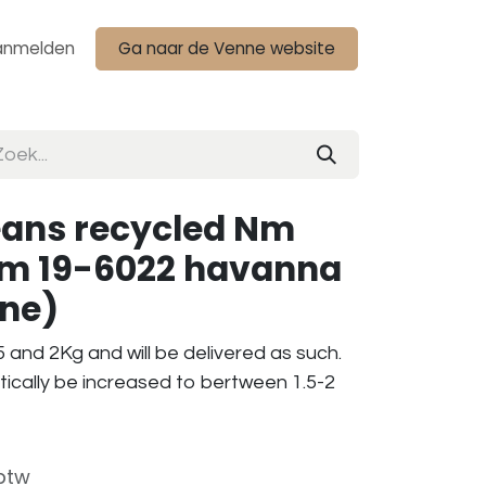
anmelden
Ga naar de Venne website
eans recycled Nm
ram 19-6022 havanna
one)
 and 2Kg and will be delivered as such.
tically be increased to bertween 1.5-2
 btw