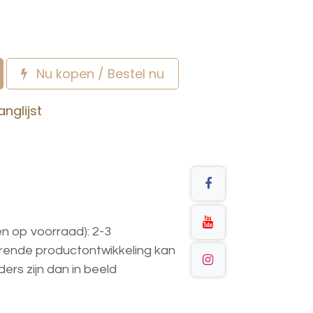
Nu kopen / Bestel nu
nglijst
en op voorraad): 2-3
urende
productontwikkeling
kan
ders
zijn
dan
in
beeld