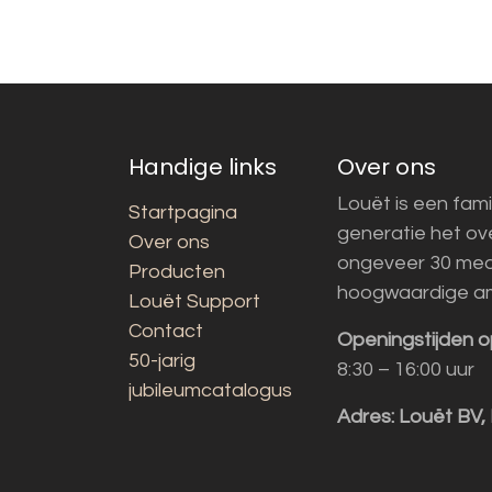
Handige links
Over ons
Louët is een fami
Startpagina
generatie het o
Over ons
ongeveer 30 med
Producten
hoogwaardige a
Louët Support
Contact
Openingstijden o
50-jarig
8:30 – 16:00 uur
jubileumcatalogus
Adres:
Louët BV,