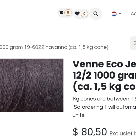
0
A
Contact
50 jaar!
Vind een dealer
0
00 gram 19-6022 havanna (ca. 1,5 kg cone)
Venne Eco J
12/2 1000 g
(ca. 1,5 kg c
Kg cones are between 1.5
So ordering 1 will automa
units.
$
80,50
Exclusief