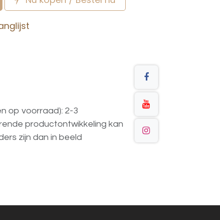
nglijst
en op voorraad): 2-3
urende
productontwikkeling
kan
ders
zijn
dan
in
beeld