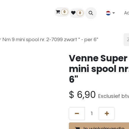
0
A
Contact
50 jaar!
Vind een dealer
0
Nm 9 mini spool nr. 2-7099 zwart " - per 6"
Venne Super
mini spool nr
6"
$
6,90
Exclusief bt
In winkelmandje