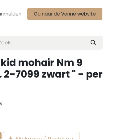
anmelden
Ga naar de Venne website
 kid mohair Nm 9
. 2-7099 zwart " - per
w
Nu kopen / Bestel nu