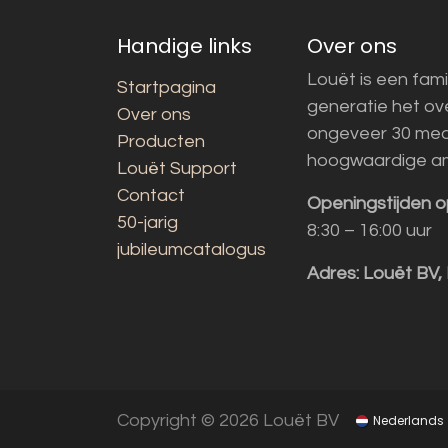
Handige links
Over ons
Louët is een fami
Startpagina
generatie het o
Over ons
ongeveer 30 med
Producten
hoogwaardige a
Louët Support
Contact
Openingstijden o
50-jarig
8:30 – 16:00 uur
jubileumcatalogus
Adres:
Louët BV,
Copyright © 2026 Louët BV
Nederlands