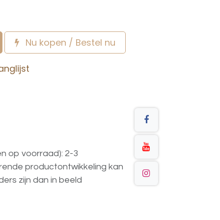
Nu kopen / Bestel nu
nglijst
en op voorraad): 2-3
urende
productontwikkeling
kan
ders
zijn
dan
in
beeld