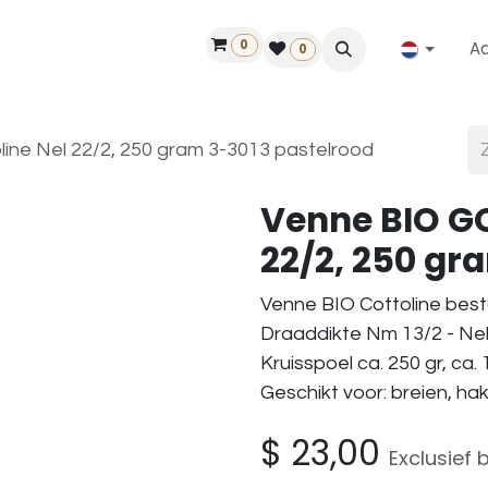
0
A
Contact
50 jaar!
Vind een dealer
0
ine Nel 22/2, 250 gram 3-3013 pastelrood
Venne BIO GO
22/2, 250 gr
Venne BIO Cottoline best
Draaddikte Nm 13/2 - Nel
Kruisspoel ca. 250 gr, ca.
Geschikt voor: breien, h
$
23,00
Exclusief 