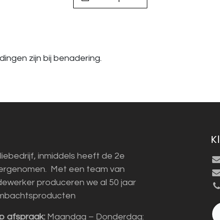
ingen zijn bij benadering.
K
liebedrijf, inmiddels heeft de 2e
vergenomen. Met een team van
ewerker produceren we al 50 jaar
mbachtsproducten
p afspraak:
Maandag – Donderdag: