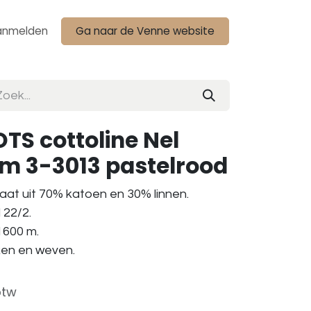
anmelden
Ga naar de Venne website
TS cottoline Nel
am 3-3013 pastelrood
aat uit 70% katoen en 30% linnen.
 22/2.
 1600 m.
aken en weven.
btw