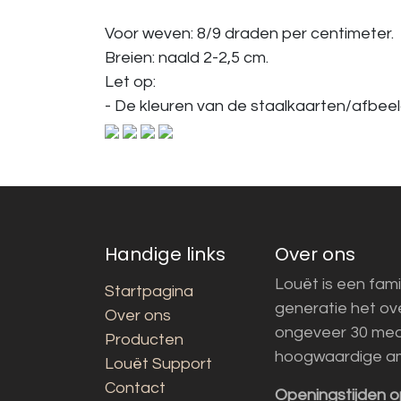
Voor weven: 8/9 draden per centimeter.
Breien: naald 2-2,5 cm.
Let op:
- De kleuren van de staalkaarten/afbeeld
Handige links
Over ons
Louët is een fami
Startpagina
generatie het o
Over ons
ongeveer 30 med
Producten
hoogwaardige a
Louët Support
Contact
Openingstijden o