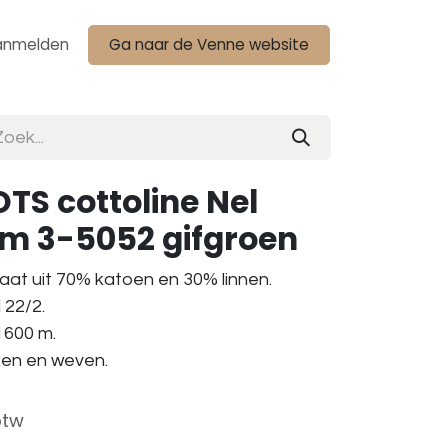
anmelden
Ga naar de Venne website
TS cottoline Nel
am 3-5052 gifgroen
aat uit 70% katoen en 30% linnen.
 22/2.
 1600 m.
aken en weven.
btw