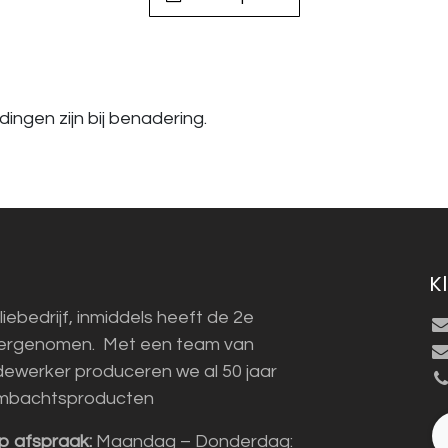
ingen zijn bij benadering.
K
liebedrijf, inmiddels heeft de 2e
vergenomen. Met een team van
ewerker produceren we al 50 jaar
mbachtsproducten
p afspraak:
Maandag – Donderdag: