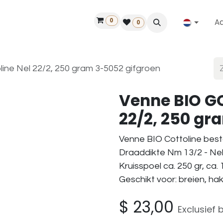
0
A
Contact
50 jaar!
Vind een dealer
0
ine Nel 22/2, 250 gram 3-5052 gifgroen
Venne BIO GO
22/2, 250 gr
Venne BIO Cottoline best
Draaddikte Nm 13/2 - Nel
Kruisspoel ca. 250 gr, ca.
Geschikt voor: breien, h
$
23,00
Exclusief 