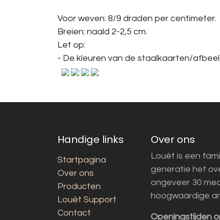
Voor weven: 8/9 draden per centimeter.
Breien: naald 2-2,5 cm.
Let op:
- De kleuren van de staalkaarten/afbeeld
Handige links
Over ons
Louët is een fami
Startpagina
generatie het o
Over ons
ongeveer 30 med
Producten
hoogwaardige a
Louët Support
Contact
Openingstijden o