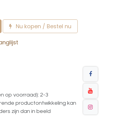
Nu kopen / Bestel nu
nglijst
en op voorraad): 2-3
urende
productontwikkeling
kan
ders
zijn
dan
in
beeld