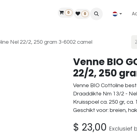
0
A
Contact
50 jaar!
Vind een dealer
0
ine Nel 22/2, 250 gram 3-6002 camel
Venne BIO GO
22/2, 250 gr
Venne BIO Cottoline best
Draaddikte Nm 13/2 - Nel
Kruisspoel ca. 250 gr, ca.
Geschikt voor: breien, h
$
23,00
Exclusief 