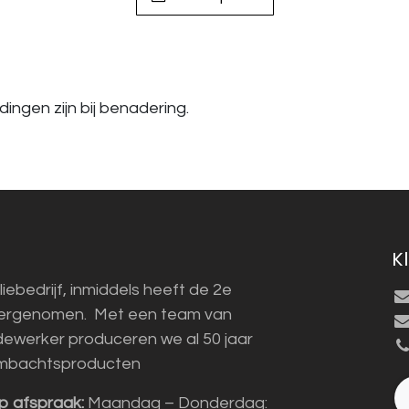
ingen zijn bij benadering.
K
liebedrijf, inmiddels heeft de 2e
vergenomen. Met een team van
ewerker produceren we al 50 jaar
mbachtsproducten
p afspraak:
Maandag – Donderdag: