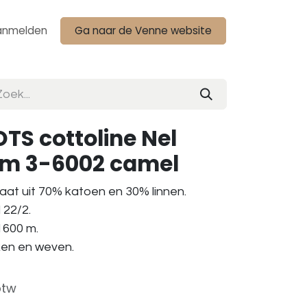
anmelden
Ga naar de Venne website
TS cottoline Nel
am 3-6002 camel
aat uit 70% katoen en 30% linnen.
 22/2.
 1600 m.
aken en weven.
btw