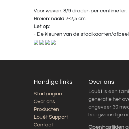
Voor weven: 8/9 draden per centimeter.
Breien: naald 2-2,5 cm.
Let op:
- De kleuren van de staalkaarten/afbeeld
Handige links
Over ons
Louët is een fami
Startpagina
generatie het o
Over ons
ongeveer 30 med
Producten
hoogwaardige a
Louët Support
Contact
Openingstijden o