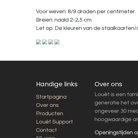
Voor weven: 8/9 draden per centimeter.
Breien: naald 2-2,5 cm.
Let op: De kleuren van de staalkaarten/a
Handige links
Over ons
Louët is een fami
Startpagina
generatie het o
Over ons
ongeveer 30 med
Producten
hoogwaardige a
Louët Support
Contact
Openingstijden o