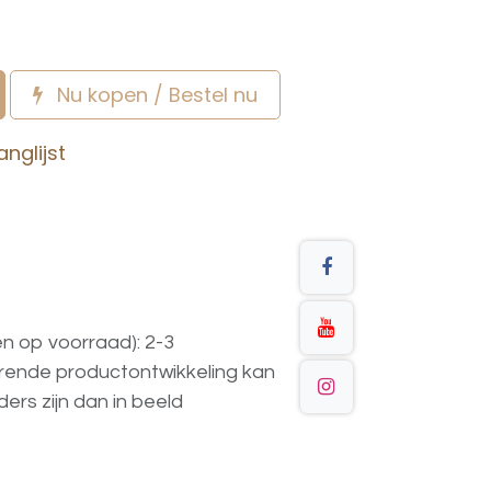
Nu kopen / Bestel nu
nglijst
en op voorraad): 2-3
urende
productontwikkeling
kan
ders
zijn
dan
in
beeld