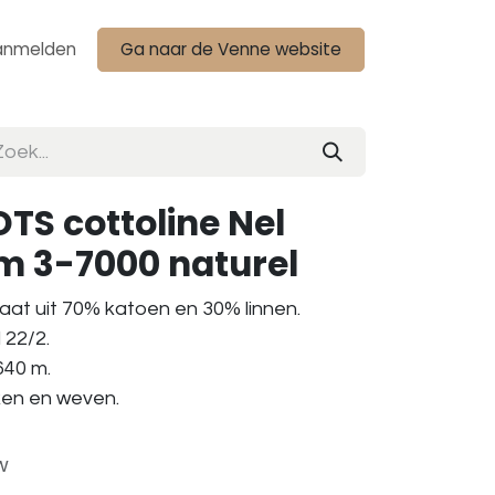
anmelden
Ga naar de Venne website
TS cottoline Nel
am 3-7000 naturel
aat uit 70% katoen en 30% linnen.
 22/2.
 640 m.
aken en weven.
w