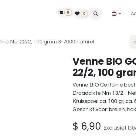
0
A
Contact
50 jaar!
Vind een dealer
0
ine Nel 22/2, 100 gram 3-7000 naturel
Venne BIO GO
22/2, 100 gr
Venne BIO Cottoline best
Draaddikte Nm 13/2 - Nel
Kruisspoel ca. 100 gr, ca.
Geschikt voor: breien, h
$
6,90
Exclusief bt