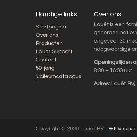
Handige links
Over ons
Louët is een fami
Startpagina
generatie het o
Over ons
ongeveer 30 med
Producten
hoogwaardige a
Louët Support
Contact
Openingstijden o
50-jarig
8:30 – 16:00 uur
jubileumcatalogus
Adres:
Louët BV,
Copyright © 2026 Louët BV
Nederlands