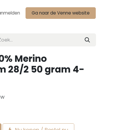
anmelden
Ga naar de Venne website
00% Merino
m 28/2 50 gram 4-
tw
Nu kopen / Bestel nu