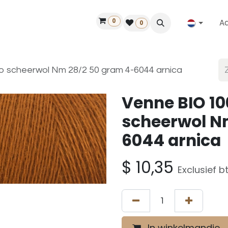
0
A
Contact
50 jaar!
Vind een dealer
0
 scheerwol Nm 28/2 50 gram 4-6044 arnica
Venne BIO 1
scheerwol N
6044 arnica
$
10,35
Exclusief b
In winkelmandje