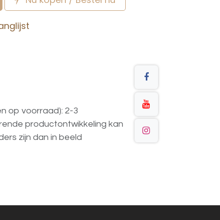
nglijst
en op voorraad): 2-3
urende
productontwikkeling
kan
ders
zijn
dan
in
beeld