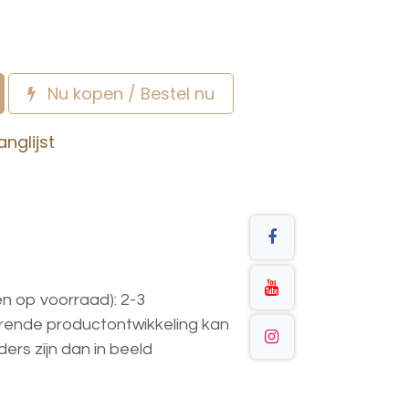
Nu kopen / Bestel nu
nglijst
en op voorraad): 2-3
urende
productontwikkeling
kan
ders
zijn
dan
in
beeld