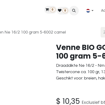
0
A
Contact
50 jaar!
Vind een dealer
0
n Ne 16/2 100 gram 5-6002 camel
Venne BIO GO
100 gram 5-
Draaddikte Ne 16/2 - Nm 
Twistercone ca. 100 gr, 1
Geschikt voor: breien, ha
$
10,35
Exclusief b