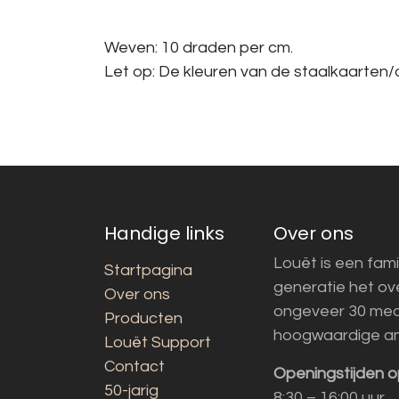
Weven: 10 draden per cm.
Let op: De kleuren van de staalkaarten/a
Handige links
Over ons
Louët is een fami
Startpagina
generatie het o
Over ons
ongeveer 30 med
Producten
hoogwaardige a
Louët Support
Contact
Openingstijden o
50-jarig
8:30 – 16:00 uur