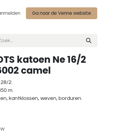
anmelden
Ga naar de Venne website
TS katoen Ne 16/2
6002 camel
28/2.
350 m.
ken, kantklossen, weven, borduren.
tw