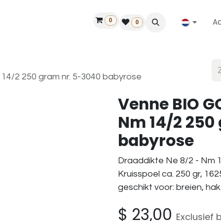
0
A
Contact
50 jaar!
Vind een dealer
0
14/2 250 gram nr. 5-3040 babyrose
Venne BIO GO
Nm 14/2 250 
babyrose
Draaddikte Ne 8/2 - Nm 1
Kruisspoel ca. 250 gr, 162
geschikt voor: breien, ha
$
23,00
Exclusief 