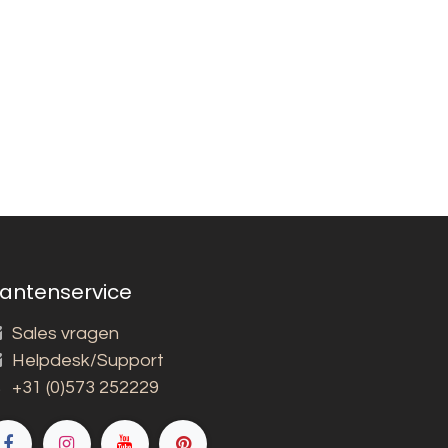
lantenservice
Sales vragen
Helpdesk/Support
+31 (0)573 252229