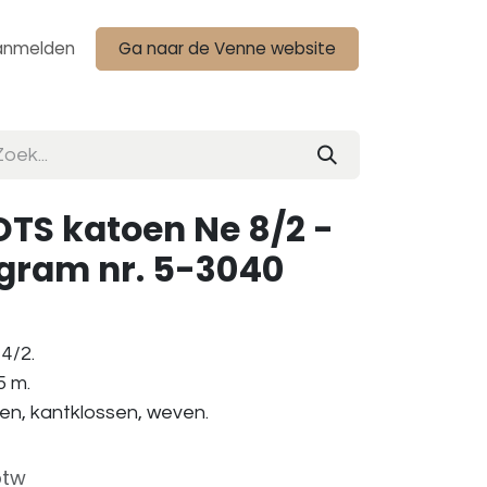
anmelden
Ga naar de Venne website
TS katoen Ne 8/2 -
gram nr. 5-3040
4/2.
5 m.
ken, kantklossen, weven.
btw