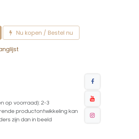
Nu kopen / Bestel nu
nglijst
en op voorraad): 2-3
urende
productontwikkeling
kan
ders
zijn
dan
in
beeld