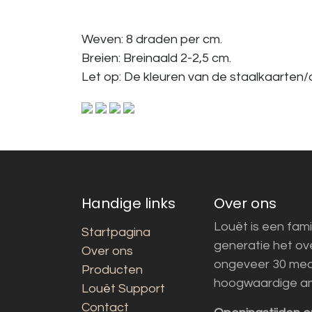
Weven: 8 draden per cm.
Breien: Breinaald 2-2,5 cm.
Let op: De kleuren van de staalkaarten/a
Handige links
Over ons
Louët is een fami
Startpagina
generatie het o
Over ons
ongeveer 30 med
Producten
hoogwaardige a
Louët Support
Contact