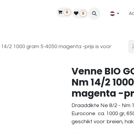
0
A
Contact
50 jaar!
Vind een dealer
0
4/2 1000 gram 5-4050 magenta -prijs is voor
Venne BIO GO
Nm 14/2 100
magenta -prij
Draaddikte Ne 8/2 - Nm 1
Eurocone ca. 1000 gr, 65
geschikt voor: breien, ha