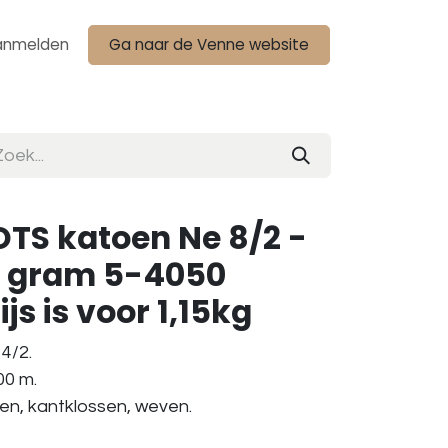
anmelden
Ga naar de Venne website
TS katoen Ne 8/2 -
0 gram 5-4050
s is voor 1,15kg
4/2.
00 m.
ken, kantklossen, weven.