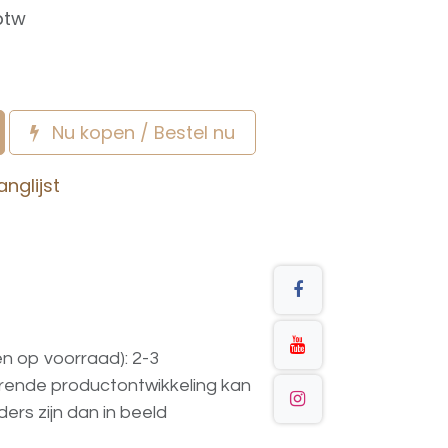
btw
Nu kopen / Bestel nu
nglijst
en op voorraad): 2-3
urende
productontwikkeling
kan
ders
zijn
dan
in
beeld