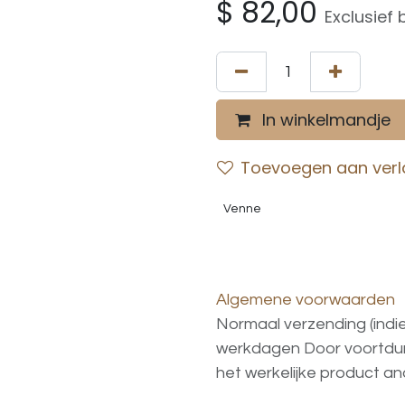
$
82,00
Exclusief 
In winkelmandje
Toevoegen aan verla
Venne
Algemene voorwaarden
Normaal verzending (indi
werkdagen
Door voortd
het
werkelijke
product
an