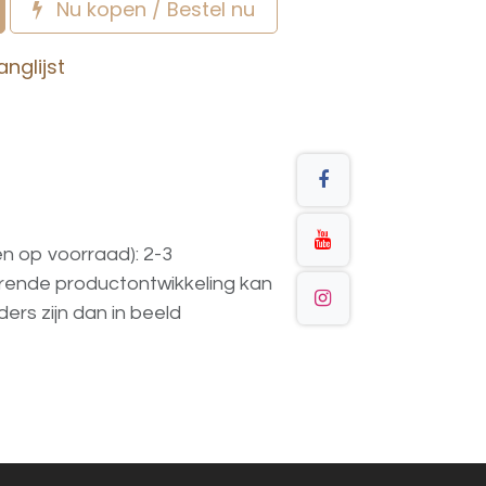
Nu kopen / Bestel nu
nglijst
en op voorraad): 2-3
urende
productontwikkeling
kan
ders
zijn
dan
in
beeld