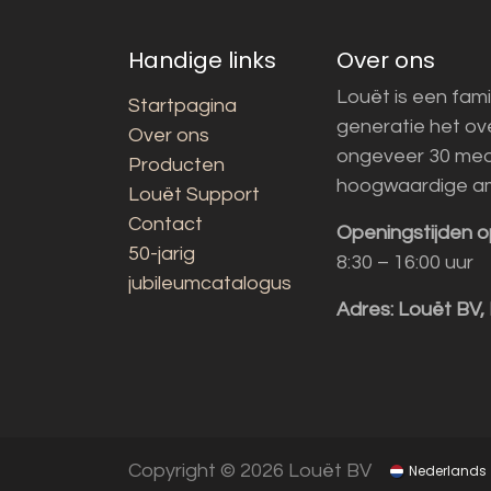
Handige links
Over ons
Louët is een fami
Startpagina
generatie het o
Over ons
ongeveer 30 med
Producten
hoogwaardige a
Louët Support
Contact
Openingstijden o
50-jarig
8:30 – 16:00 uur
jubileumcatalogus
Adres:
Louët BV,
Copyright © 2026 Louët BV
Nederlands