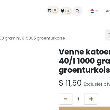
0
A
Contact
50 jaar!
Vind een dealer
0
0 gram nr. 6-5005 groenturkoise
Venne katoe
40/1 1000 gr
groenturkoi
$
11,50
Exclusief bt