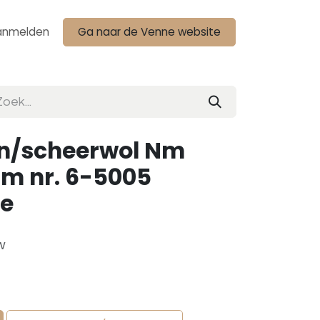
anmelden
Ga naar de Venne website
n/scheerwol Nm
am nr. 6-5005
se
w