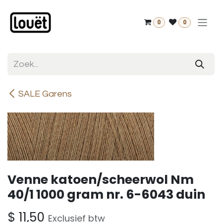
Overslaan naar inhoud
0
0
SALE Garens
Venne katoen/scheerwol Nm
40/1 1000 gram nr. 6-6043 duin
$
11,50
Exclusief btw