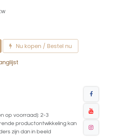
btw
Nu kopen / Bestel nu
nglijst
en op voorraad): 2-3
urende
productontwikkeling
kan
ders
zijn
dan
in
beeld