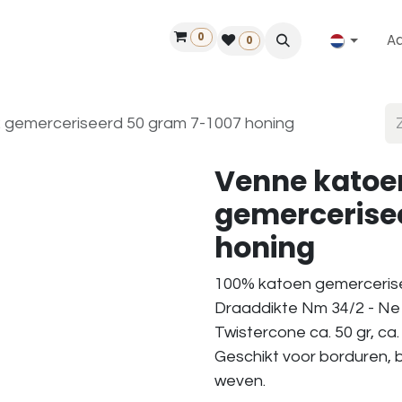
0
A
Contact
50 jaar!
Vind een dealer
0
 gemerceriseerd 50 gram 7-1007 honing
Venne katoe
gemercerise
honing
100% katoen gemerceris
Draaddikte Nm 34/2 - Ne 
Twistercone ca. 50 gr, ca.
Geschikt voor borduren, 
weven.