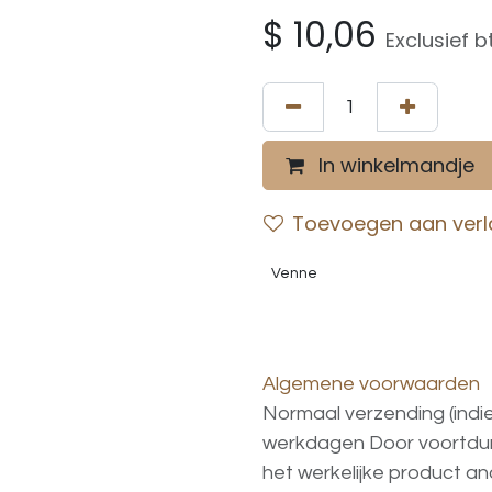
$
10,06
Exclusief 
In winkelmandje
Toevoegen aan verla
Venne
Algemene voorwaarden
Normaal verzending (indi
werkdagen
Door voortd
het
werkelijke
product
an