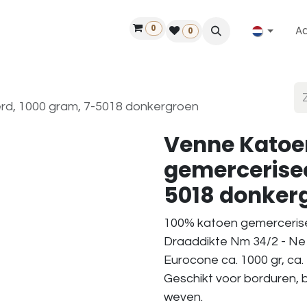
0
A
Contact
50 jaar!
Vind een dealer
0
rd, 1000 gram, 7-5018 donkergroen
Venne Katoe
gemercerisee
5018 donker
100% katoen gemerceris
Draaddikte Nm 34/2 - Ne 
Eurocone ca. 1000 gr, ca.
Geschikt voor borduren, 
weven.