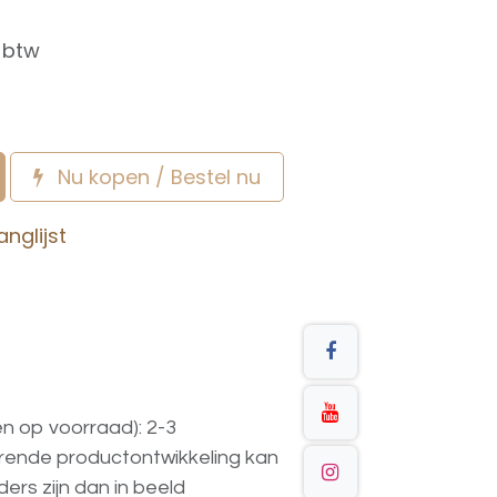
f btw
Nu kopen / Bestel nu
nglijst
en op voorraad): 2-3
urende
productontwikkeling
kan
ders
zijn
dan
in
beeld