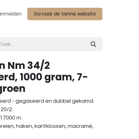
anmelden
Ga naar de Venne website
n Nm 34/2
rd, 1000 gram, 7-
groen
eerd - gegaseerd en dubbel gekamd.
20/2.
 17000 m.
breien, haken, kantklossen, macramé,