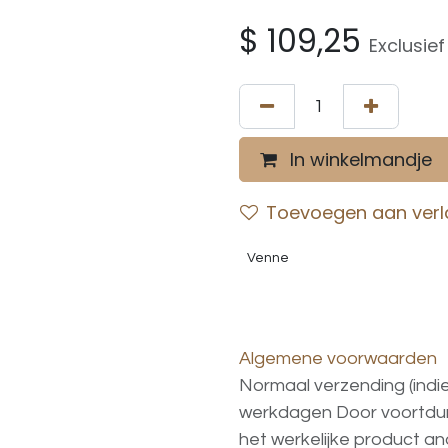
$
109,25
Exclusie
In winkelmandje
Toevoegen aan verla
Venne
Algemene voorwaarden
Normaal verzending (indi
werkdagen
Door voortd
het
werkelijke
product
an