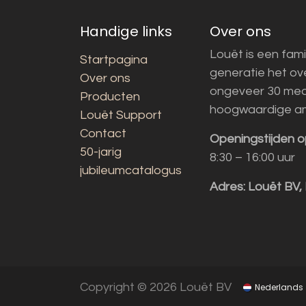
Handige links
Over ons
Louët is een fami
Startpagina
generatie het o
Over ons
ongeveer 30 med
Producten
hoogwaardige a
Louët Support
Contact
Openingstijden o
50-jarig
8:30 – 16:00 uur
jubileumcatalogus
Adres:
Louët BV,
Copyright © 2026 Louët BV
Nederlands