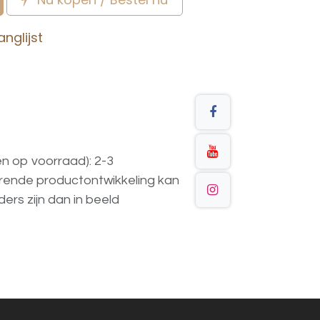
nglijst
en op voorraad): 2-3
urende
productontwikkeling
kan
ders
zijn
dan
in
beeld