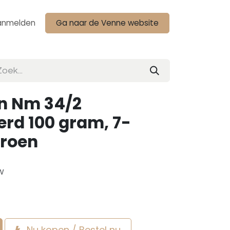
anmelden
Ga naar de Venne website
n Nm 34/2
rd 100 gram, 7-
roen
w
Nu kopen / Bestel nu