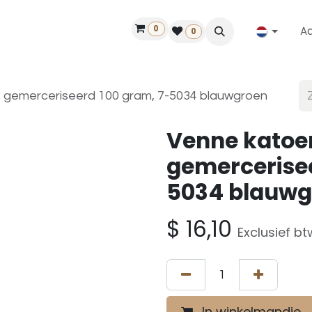
0
A
Contact
50 jaar!
Vind een dealer
0
 gemerceriseerd 100 gram, 7-5034 blauwgroen
Venne katoe
gemercerisee
5034 blauwg
$
16,10
Exclusief bt
In winkelmandje