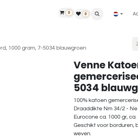
0
A
Contact
50 jaar!
Vind een dealer
0
d, 1000 gram, 7-5034 blauwgroen
Venne Katoe
gemercerisee
5034 blauwg
100% katoen gemerceris
Draaddikte Nm 34/2 - Ne 
Eurocone ca. 1000 gr, ca.
Geschikt voor borduren, 
weven.