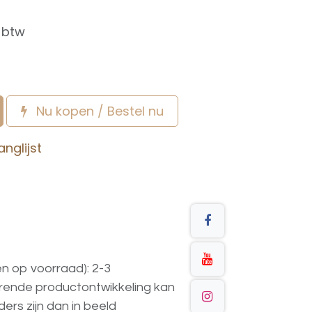
f btw
Nu kopen / Bestel nu
nglijst
en op voorraad): 2-3
urende
productontwikkeling
kan
ders
zijn
dan
in
beeld