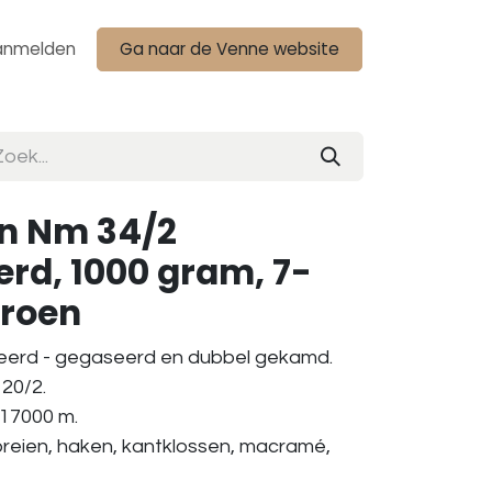
anmelden
Ga naar de Venne website
n Nm 34/2
rd, 1000 gram, 7-
roen
eerd - gegaseerd en dubbel gekamd.
20/2.
 17000 m.
breien, haken, kantklossen, macramé,