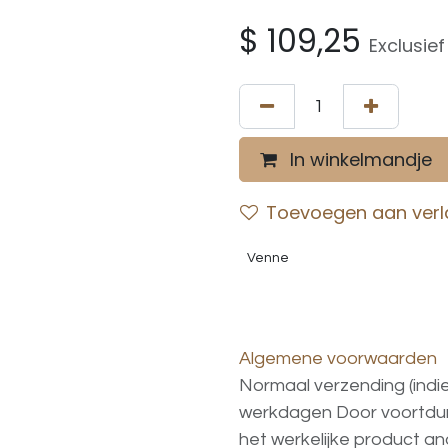
$
109,25
Exclusie
In winkelmandje
Toevoegen aan verla
Venne
Algemene voorwaarden
Normaal verzending (indi
werkdagen
Door voortd
het
werkelijke
product
an